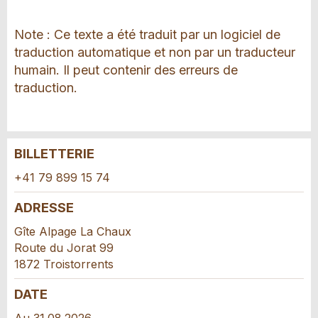
Note : Ce texte a été traduit par un logiciel de
traduction automatique et non par un traducteur
humain. Il peut contenir des erreurs de
traduction.
BILLETTERIE
Annonces répréhensibles
Recommander l'annonce
+41 79 899 15 74
Vos commentaires sont grandement appréciés!
Recommandez cette annonce à des amis.
ADRESSE
Gîte Alpage La Chaux
Commentaires généraux
Route du Jorat 99
Cette annonce n'est plus valable
1872 Troistorrents
Annonce incomplète
DATE