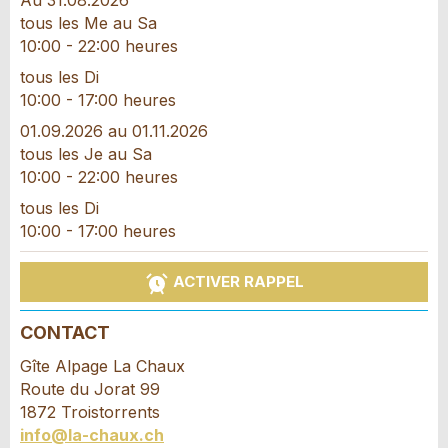
Au 31.08.2026
tous les Me au Sa
10:00 - 22:00 heures
tous les Di
10:00 - 17:00 heures
* Saisie nécessaire
01.09.2026 au 01.11.2026
tous les Je au Sa
RECOMMANDER L'ANNONCE
10:00 - 22:00 heures
tous les Di
Nachricht
Fermer
10:00 - 17:00 heures
ACTIVER RAPPEL
CONTACT
* Saisie nécessaire
Gîte Alpage La Chaux
Pour des raisons d'assurance qualité une copie
Route du Jorat 99
de l'e-mail est transmise à guidle
1872 Troistorrents
info@la-chaux.ch
ECRIRE UN MESSAGE