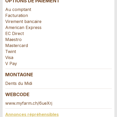
OPTIONS DE PAIEMENT
Au comptant
Facturation
Virement bancaire
American Express
EC Direct
Maestro
Mastercard
Twint
Visa
V Pay
Nachricht
MONTAGNE
Dents du Midi
WEBCODE
www.myfarm.ch/6ueXrj
* Saisie nécessaire
Pour des raisons d’assurance qualité une copie
Annonces répréhensibles