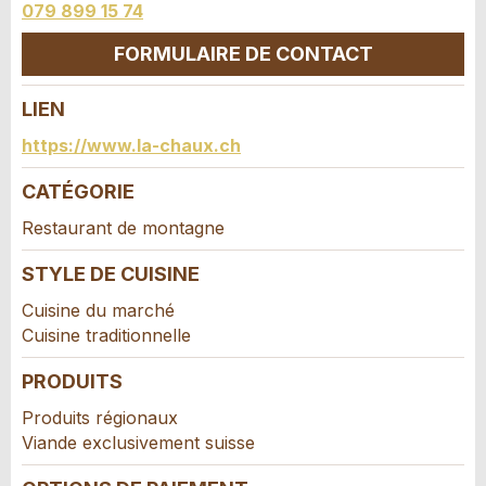
079 899 15 74
Fermer
FORMULAIRE DE CONTACT
LIEN
Contact
https://www.la-chaux.ch
Composez un message à la personne de
CATÉGORIE
contact pour cette annonce .
Restaurant de montagne
STYLE DE CUISINE
Cuisine du marché
Cuisine traditionnelle
PRODUITS
Produits régionaux
Viande exclusivement suisse
Adresse