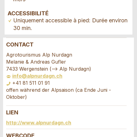
ACCESSIBILITÉ
Uniquement accessible à pied: Durée environ
30 min.
CONTACT
Annonces répréhensibles
Recommander l'annonce
Agrotourismus Alp Nurdagn
Melanie & Andreas Gufler
Vos commentaires sont grandement appréciés!
Recommandez cette annonce à des amis.
7433 Wergenstein (--> Alp Nurdagn)
info@alpnurdagn.ch
+41 81 511 01 91
Commentaires généraux
offen während der Alpsaison (ca Ende Juni -
Cette annonce n'est plus valable
Oktober)
Annonce incomplète
LIEN
Demande de réservation
http://www.alpnurdagn.ch
Composez un message à la personne de
WEBCODE