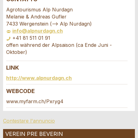
Contestare l'annuncio
Consigliamo l'annuncio
Agrotourismus Alp Nurdagn
Melanie & Andreas Gufler
Il tuo feedback è molto apprezzato!
Raccomando questo annuncio agli amici.
7433 Wergenstein (--> Alp Nurdagn)
info@alpnurdagn.ch
+41 81 511 01 91
Feedback generale
offen während der Alpsaison (ca Ende Juni -
Questo annuncio non è più valido
Oktober)
Annuncio incompleto
LINK
Richiesta di prenotazione
http://www.alpnurdagn.ch
Scrivere un messaggio per tutte le persone
WEBCODE
da contattare per questo annuncio.
www.myfarm.ch/Pxryg4
* Ingresso richiesto
Arrivo *
Contestare l'annuncio
CONSIGLIAMO L'ANNUNCIO
Open
calenda
Partenza
VEREIN PRE BEVERIN
AGOSTO
2026
Nachricht
Chiudi