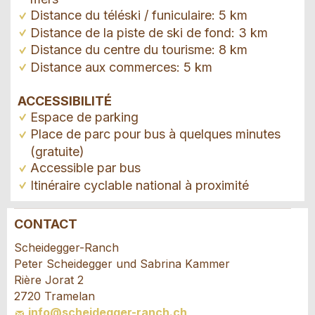
Distance du téléski / funiculaire: 5 km
Distance de la piste de ski de fond: 3 km
Distance du centre du tourisme: 8 km
Distance aux commerces: 5 km
ACCESSIBILITÉ
Espace de parking
Place de parc pour bus à quelques minutes
(gratuite)
Accessible par bus
Itinéraire cyclable national à proximité
CONTACT
Annonces répréhensibles
Recommander l'annonce
Scheidegger-Ranch
Peter Scheidegger und Sabrina Kammer
Vos commentaires sont grandement appréciés!
Recommandez cette annonce à des amis.
Rière Jorat 2
2720 Tramelan
info@scheidegger-ranch.ch
Commentaires généraux