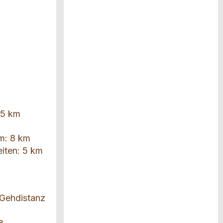
 5 km
m: 8 km
iten: 5 km
r Gehdistanz
e