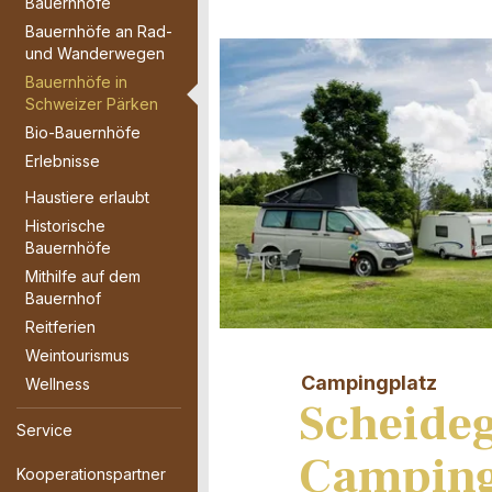
Bauernhöfe
Bauernhöfe an Rad-
und Wanderwegen
Bauernhöfe in
Schweizer Pärken
Bio-Bauernhöfe
Erlebnisse
Haustiere erlaubt
Historische
Bauernhöfe
Mithilfe auf dem
Bauernhof
Reitferien
Weintourismus
Campingplatz
Wellness
Scheide
Service
Camping
Kooperationspartner