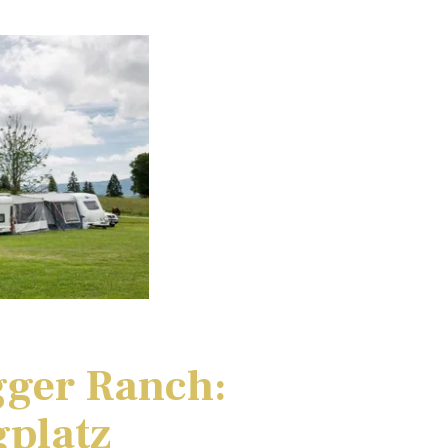
gger Ranch:
platz