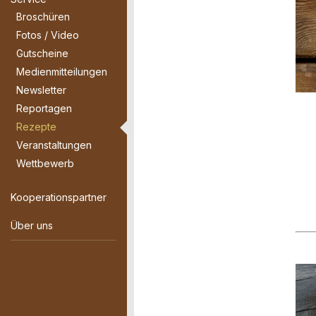
Broschüren
Fotos / Video
Gutscheine
Medienmitteilungen
Newsletter
Reportagen
Rezepte
Veranstaltungen
Wettbewerb
Kooperationspartner
Über uns