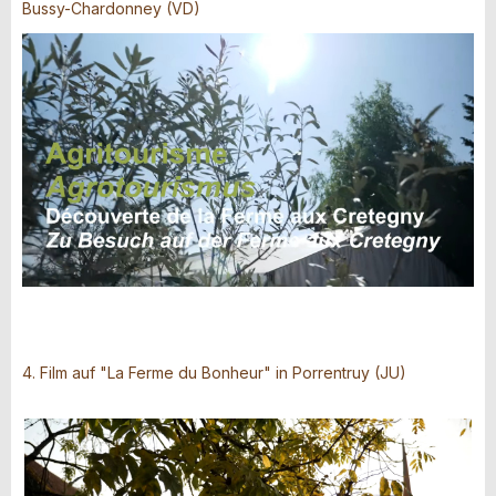
Bussy-Chardonney (VD)
4. Film auf "La Ferme du Bonheur" in Porrentruy (JU)