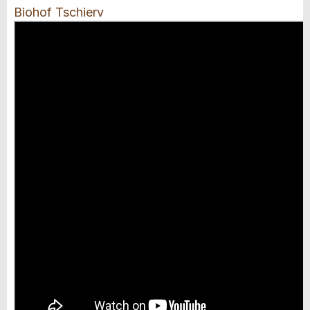
Biohof Tschierv