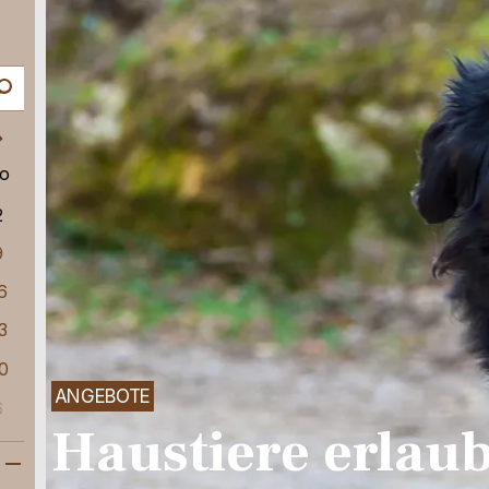
o
2
9
6
3
0
ANGEBOTE
6
Haustiere erlaub