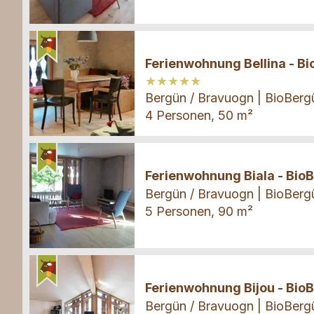
Ferienwohnung
Ferienwohnung Bellina - B
★
★
★
★
★
★
★
★
★
★
Bergün / Bravuogn | BioBerg
4 Personen, 50 m²
Ferienwohnung
Ferienwohnung Biala - Bio
Bergün / Bravuogn | BioBerg
5 Personen, 90 m²
Ferienwohnung
Ferienwohnung Bijou - Bio
Bergün / Bravuogn | BioBerg