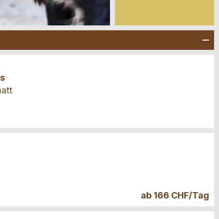
us
att
ab 166 CHF/Tag