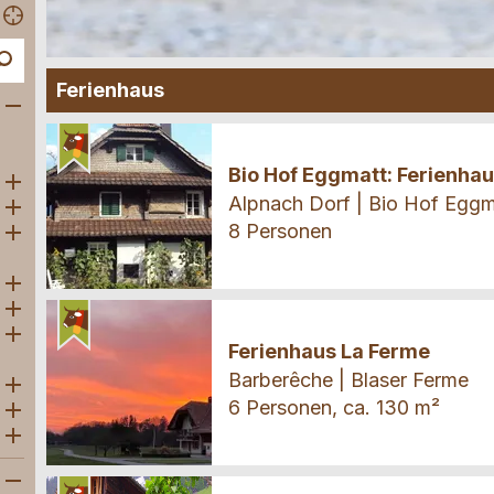
Ferienhaus
Öffne Subkategorien
Ferienhaus
Bio Hof Eggmatt: Ferienha
Öffne Subkategorien
Alpnach Dorf | Bio Hof Eggm
Öffne Subkategorien
8 Personen
Öffne Subkategorien
Öffne Subkategorien
Öffne Subkategorien
Ferienhaus
Öffne Subkategorien
Ferienhaus La Ferme
Barberêche | Blaser Ferme
Öffne Subkategorien
6 Personen, ca. 130 m²
Öffne Subkategorien
Öffne Subkategorien