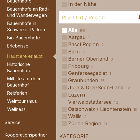
Bauernhöfe
In der Nähe
Bauernhöfe an Rad-
Ort
und Wanderwegen
Suche
Bauernhöfe in
Schweizer Pärken
Alle
Aargau
Bio-Bauernhöfe
Basel Region
Erlebnisse
Bern
Haustiere erlaubt
Berner Oberland
Historische
Fribourg
Bauernhöfe
Genferseegebiet
Mithilfe auf dem
Graubünden
Bauernhof
Jura & Drei-Seen-Land
Reitferien
Luzern -
Weintourismus
Vierwaldstättersee
Ostschweiz / Liechtenstein
Wellness
Wallis
Service
Zürich Region
Kooperationspartner
KATEGORIE