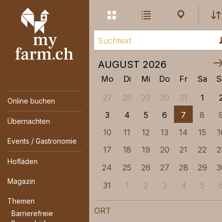
Erweitere
Listen-
Karten-
Ansicht
Ansicht
Ansicht
Live
Kategorie
Suche
Ort
AUGUST
2026
Mo
Di
Mi
Do
Fr
Sa
S
27
28
29
30
31
1
Online buchen
3
4
5
6
7
8
Übernachten
10
11
12
13
14
15
1
Events / Gastronomie
17
18
19
20
21
22
2
Hofläden
24
25
26
27
28
29
3
Magazin
31
1
2
3
4
5
Themen
ORT
Barrierefreie