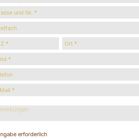
eet
Box
ntry
one
l
marks
ingabe erforderlich