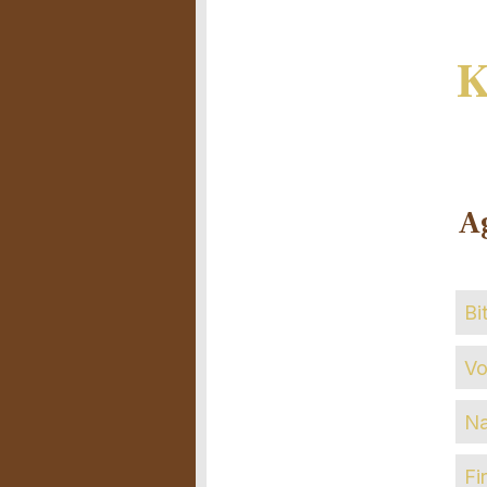
K
A
Na
Fir
La
Fir