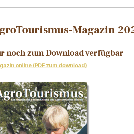
groTourismus-Magazin 20
r noch zum Download verfügbar
azin online (PDF zum download)