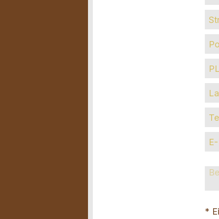
Str
PO
Cou
Ph
E-
Mai
Re
* E