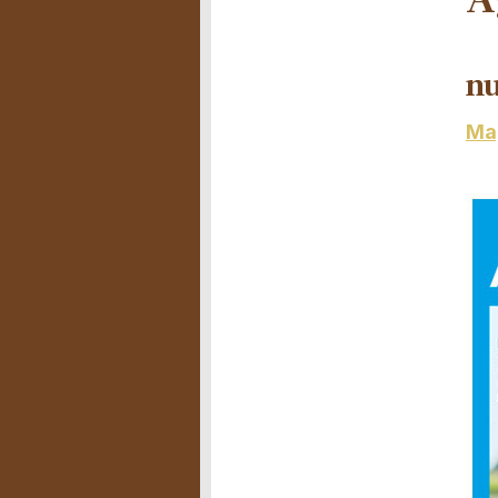
A
nu
Mag