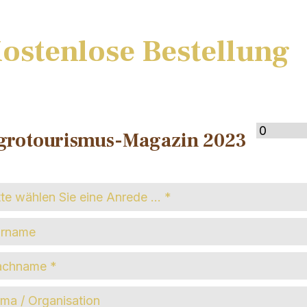
ostenlose Bestellung
grotourismus-Magazin 2023
me
stName
stName
ma/Organisation