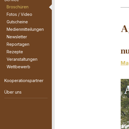
Broschüren
Fotos / Video
Gutscheine
A
Medienmitteilungen
Newsletter
Reportagen
nu
Rezepte
Veranstaltungen
Mag
Wettbewerb
Kooperationspartner
Über uns