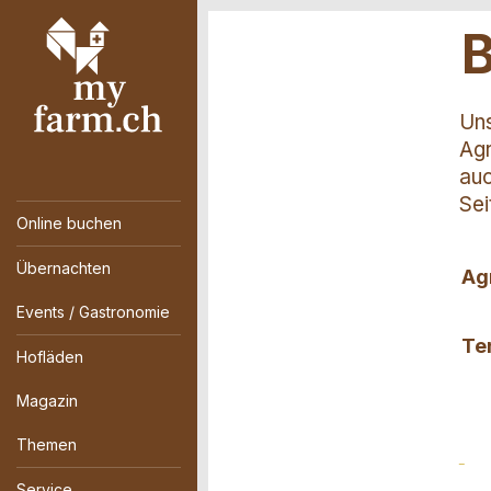
Uns
Agr
auc
Sei
Online buchen
Übernachten
Ag
Events / Gastronomie
Te
Hofläden
Magazin
Themen
Service