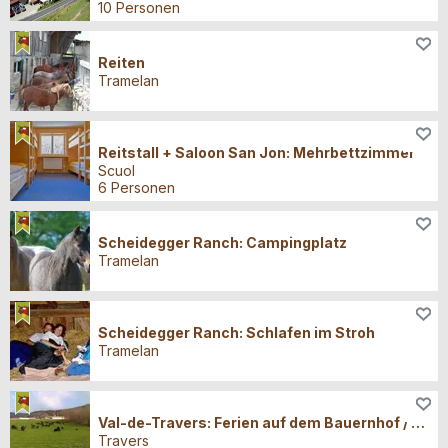
10 Personen
Erlebnisse
Reiten
Tramelan
Übernachten
Reitstall + Saloon San Jon: Mehrbettzimmer
Scuol
6 Personen
Übernachten
Scheidegger Ranch: Campingplatz
Tramelan
Übernachten
Scheidegger Ranch: Schlafen im Stroh
Tramelan
Übernachten
Val-de-Travers: Ferien auf dem Bauernhof / Vacances à la ferme
Travers