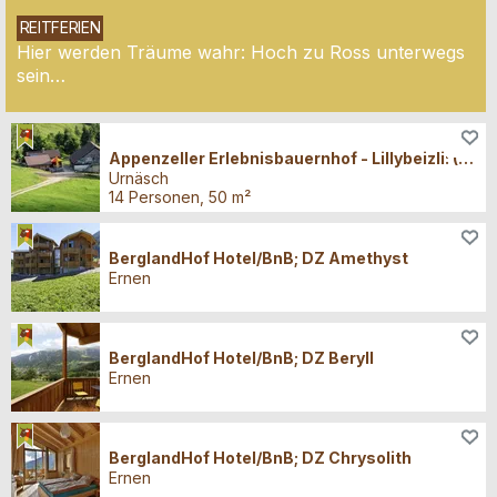
Jura & Drei-Seen-Land
Ö
31
1
2
3
4
5
6
Ostschweiz / Liechtenstein
Ö
REITFERIEN
Hier werden Träume wahr: Hoch zu Ross unterwegs
Wallis
Ö
sein…
Übernachten
Appenzeller Erlebnisbauernhof - Lillybeizli: (Alp.-) Hütte
Urnäsch
14 Personen, 50 m²
Übernachten
BerglandHof Hotel/BnB; DZ Amethyst
Ernen
Übernachten
BerglandHof Hotel/BnB; DZ Beryll
Ernen
Übernachten
BerglandHof Hotel/BnB; DZ Chrysolith
Ernen