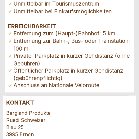
Unmittelbar im Tourismuszentrum
Unmittelbar bei Einkaufsmöglichkeiten
ERREICHBARKEIT
Entfernung zum (Haupt-)Bahnhof: 5 km
Entfernung zur Bahn-, Bus- oder Tramstation:
100 m
Privater Parkplatz in kurzer Gehdistanz (ohne
Gebühren)
Öffentlicher Parkplatz in kurzer Gehdistanz
(gebührenpflichtig)
Anschluss an Nationale Veloroute
KONTAKT
Anzeige beanstanden
Anzeige weiterempfehlen
Bergland Produkte
Ruedi Schweizer
Ihr Feedback wird sehr geschätzt!
Empfehlen Sie diese Anzeige an Freunde weiter.
Bieu 25
3995 Ernen