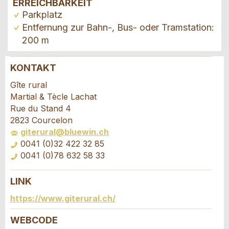
ERREICHBARKEIT
Parkplatz
Entfernung zur Bahn-, Bus- oder Tramstation:
200 m
KONTAKT
Anzeige beanstanden
Anzeige weiterempfehlen
Gîte rural
Martial & Tècle Lachat
Ihr Feedback wird sehr geschätzt!
Empfehlen Sie diese Anzeige an Freunde weiter.
Rue du Stand 4
2823 Courcelon
giterural@bluewin.ch
Allgemeines Feedback
0041 (0)32 422 32 85
Anzeige nicht mehr gültig
0041 (0)78 632 58 33
Anzeige unvollständig
LINK
Buchungsanfrage
https://www.giterural.ch/
Verfassen Sie eine Nachricht für die
WEBCODE