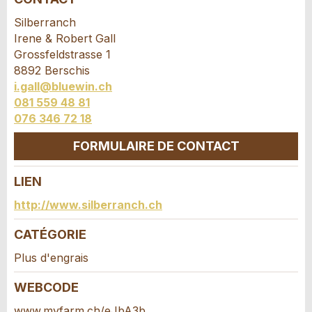
Annonce incomplète
Silberranch
Irene & Robert Gall
Grossfeldstrasse 1
8892 Berschis
i.gall@bluewin.ch
081 559 48 81
076 346 72 18
* Saisie nécessaire
FORMULAIRE DE CONTACT
RECOMMANDER L'ANNONCE
LIEN
Nachricht
Fermer
Contact
http://www.silberranch.ch
Composez un message à la personne de
CATÉGORIE
contact pour cette annonce .
Plus d'engrais
* Saisie nécessaire
WEBCODE
Pour des raisons d'assurance qualité une copie
www.myfarm.ch/eJbA3b