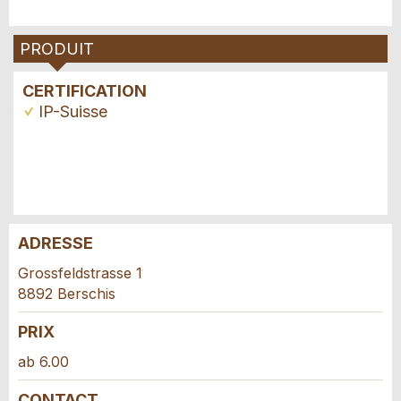
PRODUIT
CERTIFICATION
IP-Suisse
ADRESSE
Annonces répréhensibles
Recommander l'annonce
Grossfeldstrasse 1
8892 Berschis
Vos commentaires sont grandement appréciés!
Recommandez cette annonce à des amis.
PRIX
Commentaires généraux
ab 6.00
Cette annonce n'est plus valable
CONTACT