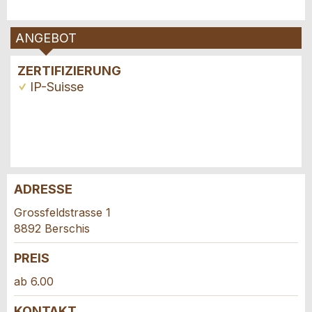
ANGEBOT
ZERTIFIZIERUNG
IP-Suisse
ADRESSE
Anzeige beanstanden
Anzeige weiterempfehlen
Grossfeldstrasse 1
8892 Berschis
Ihr Feedback wird sehr geschätzt!
Empfehlen Sie diese Anzeige an Freunde weiter.
PREIS
Allgemeines Feedback
ab 6.00
Anzeige nicht mehr gültig
KONTAKT