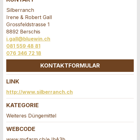
Anzeige unvollständig
Silberranch
Irene & Robert Gall
Grossfeldstrasse 1
8892 Berschis
i.gall@bluewin.ch
081 559 48 81
076 346 72 18
* Eingabe erforderlich
KONTAKTFORMULAR
ANZEIGE WEITEREMPFEHLEN
LINK
Nachricht
Schliessen
Kontakt
http://www.silberranch.ch
Verfassen Sie eine Nachricht für die
KATEGORIE
Kontaktpersonen dieser Anzeige.
Weiteres Düngemittel
* Eingabe erforderlich
WEBCODE
Zur Qualitätssicherung wird eine Kopie der E-Mail
www.myfarm.ch/eJbA3b