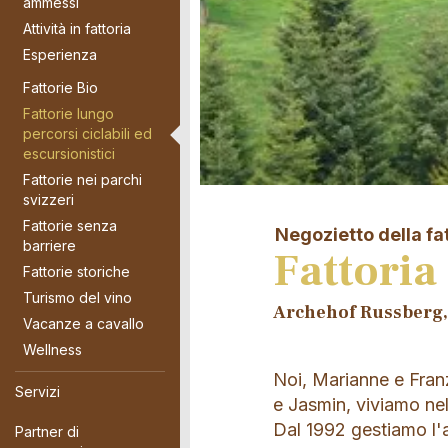
ammessi
Attività in fattoria
Esperienza
Fattorie Bio
Fattorie lungo
percorsi ciclabili ed
escursionistici
Fattorie nei parchi
svizzeri
Fattorie senza
Negozietto della fa
barriere
Fattoria
Fattorie storiche
Turismo del vino
Archehof Russberg, 
Vacanze a cavallo
Wellness
Noi, Marianne e Franz
Servizi
e Jasmin, viviamo nel
Dal 1992 gestiamo l'a
Partner di