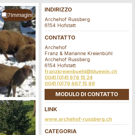
INDIRIZZO
Archehof Russberg
6154 Hofstatt
CONTATTO
Archehof
Franz & Marianne Kreienbühl
Archehof Russberg
6154 Hofstatt
franzkreienbuehl@bluewin.ch
0041 (0)41 978 15 24
0041 (0)79 667 15 89
MODULO DI CONTATTO
LINK
www.archehof-russberg.ch
CATEGORIA