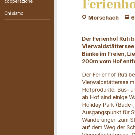
Ferienho
cooperazione
Chi siamo
Morschach
6
Der Ferienhof Rüti 
Vierwaldstättersee 
Bänke im Freien, Lie
200m vom Hof entfe
Der Ferienhof Rüti b
Vierwaldstättersee mi
Hofprodukte. Bus- un
ab Hof sind einige W
Holiday Park (Bade-, 
Ausgangspunkt für S
Wanderungen zum Stoo
auf dem Weg der Schw
Vierwaldstättersee. 