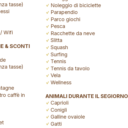
nza tasse)
Noleggio di biciclette
essi
Parapendio
Parco giochi
Pesca
/ Wifi
Racchette da neve
Slitta
E & SCONTI
Squash
Surfing
nde
Tennis
nza tasse)
Tennis da tavolo
Vela
Wellness
ntagne
tro caffè in
ANIMALI DURANTE IL SEGIORNO
Caprioli
Conigli
Galline ovaiole
et
Gatti