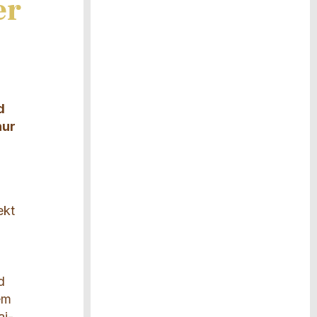
er
d
nur
ekt
d
em
ai-