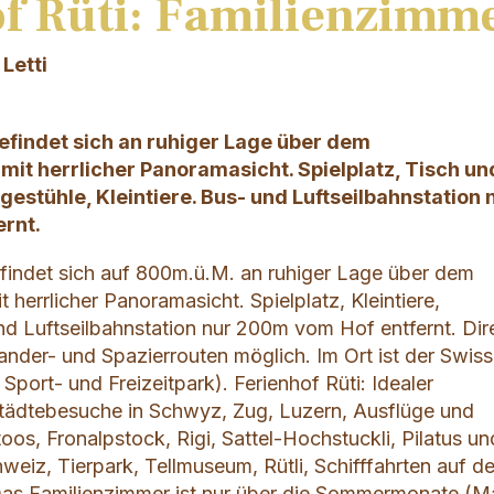
f Rüti: Familienzimm
 Letti
befindet sich an ruhiger Lage über dem
mit herrlicher Panoramasicht. Spielplatz, Tisch un
gestühle, Kleintiere. Bus- und Luftseilbahnstation 
rnt.
efindet sich auf 800m.ü.M. an ruhiger Lage über dem
t herrlicher Panoramasicht. Spielplatz, Kleintiere,
d Luftseilbahnstation nur 200m vom Hof entfernt. Dir
ander- und Spazierrouten möglich. Im Ort ist der Swiss
Sport- und Freizeitpark). Ferienhof Rüti: Idealer
tädtebesuche in Schwyz, Zug, Luzern, Ausflüge und
s, Fronalpstock, Rigi, Sattel-Hochstuckli, Pilatus un
eiz, Tierpark, Tellmuseum, Rütli, Schifffahrten auf d
Das Familienzimmer ist nur über die Sommermonate (M