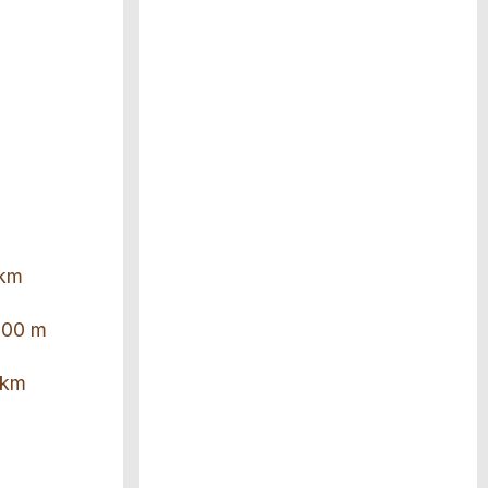
 km
 200 m
5 km