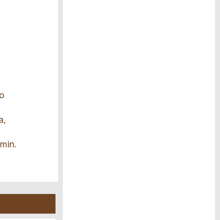
no
a,
 min.