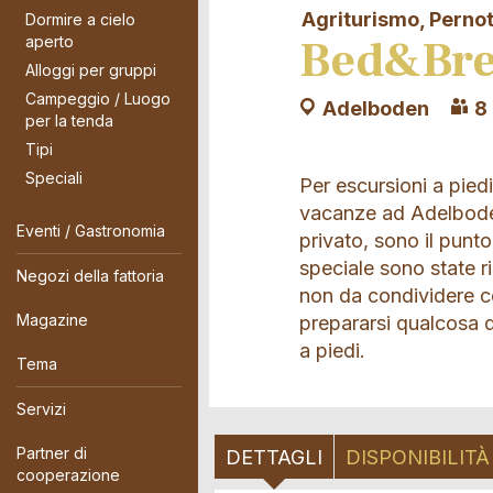
Agriturismo, Perno
Dormire a cielo
Bed&Bre
aperto
Alloggi per gruppi
Campeggio / Luogo
Adelboden
8
per la tenda
Tipi
Speciali
Per escursioni a piedi
vacanze ad Adelboden
Eventi / Gastronomia
privato, sono il punto
speciale sono state r
Negozi della fattoria
non da condividere con
Magazine
prepararsi qualcosa d
a piedi.
Tema
Servizi
Partner di
DETTAGLI
DISPONIBILITÀ
cooperazione