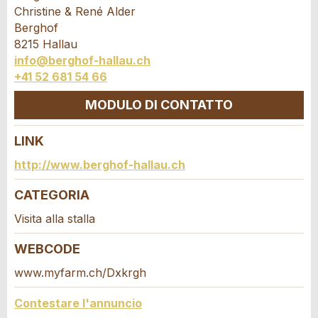
Questo annuncio non è più valido
Christine & René Alder
Annuncio incompleto
Berghof
8215 Hallau
info@berghof-hallau.ch
+41 52 681 54 66
MODULO DI CONTATTO
LINK
* Ingresso richiesto
Contatto
http://www.berghof-hallau.ch
CONSIGLIAMO L'ANNUNCIO
Scrivere un messaggio per tutte le persone da
CATEGORIA
contattare per questo annuncio.
Nachricht
Chiudi
Visita alla stalla
WEBCODE
www.myfarm.ch/Dxkrgh
Contestare l'annuncio
* Ingresso richiesto