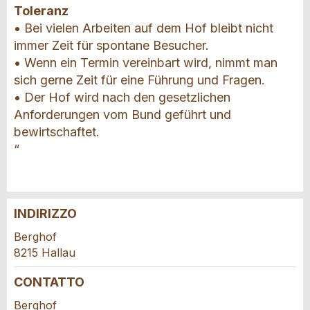
Toleranz
• Bei vielen Arbeiten auf dem Hof bleibt nicht
immer Zeit für spontane Besucher.
• Wenn ein Termin vereinbart wird, nimmt man
sich gerne Zeit für eine Führung und Fragen.
• Der Hof wird nach den gesetzlichen
Anforderungen vom Bund geführt und
bewirtschaftet.
“
INDIRIZZO
Contestare l'annuncio
Consigliamo l'annuncio
Berghof
8215 Hallau
Il tuo feedback è molto apprezzato!
Raccomando questo annuncio agli amici.
CONTATTO
Feedback generale
Berghof