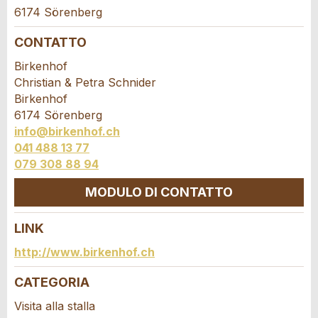
6174 Sörenberg
Il tuo feedback è molto apprezzato!
Raccomando questo annuncio agli amici.
CONTATTO
Feedback generale
Birkenhof
Questo annuncio non è più valido
Christian & Petra Schnider
Annuncio incompleto
Birkenhof
6174 Sörenberg
info@birkenhof.ch
041 488 13 77
079 308 88 94
MODULO DI CONTATTO
* Ingresso richiesto
LINK
Contatto
http://www.birkenhof.ch
CONSIGLIAMO L'ANNUNCIO
Scrivere un messaggio per tutte le persone da
CATEGORIA
Nachricht
Chiudi
contattare per questo annuncio.
Visita alla stalla