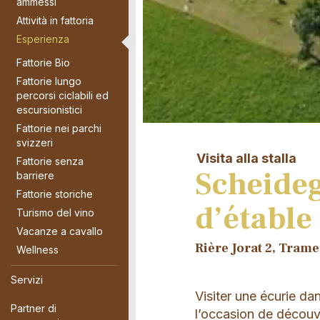
ammessi
Attività in fattoria
Esperienza
Fattorie Bio
Fattorie lungo
percorsi ciclabili ed
escursionistici
Fattorie nei parchi
svizzeri
Visita alla stalla
Fattorie senza
Scheideg
barriere
Fattorie storiche
d’étable
Turismo del vino
Vacanze a cavallo
Rière Jorat 2, Tram
Wellness
Servizi
Visiter une écurie d
Partner di
l’occasion de découvr