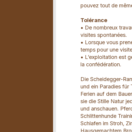
pouvez tout de même v
Tolérance
• De nombreux travau
visites spontanées.
• Lorsque vous prene
temps pour une visit
• L’exploitation est
la confédération.
Die Scheidegger-Ranch
und ein Paradies für 
Ferien auf dem Bauer
sie die Stille Natur 
und anschauen. Pferd
Schlittenhunde Traini
Schlafen im Stroh, Z
Hausgemachtem Brot 