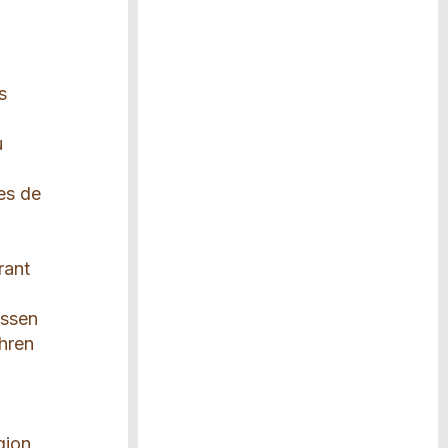
s
u
es de
rant
essen
ühren
gion.