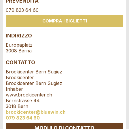
PREVENDITA
079 823 64 60
COMPRA I BIGLIETTI
Ditta / istituzione:
INDIRIZZO
* Ingresso richiesto
Indirizzo supplementare:
Europaplatz
3008 Berna
CONSIGLIAMO L'ANNUNCIO
CONTATTO
Nachricht
Chiudi
Via e N° *:
Brockicenter Bern Sugiez
Brockicenter
Brockicenter Bern Sugiez
CAP / Città *:
Inhaber
www.brockicenter.ch
Bernstrasse 44
* Ingresso richiesto
3018 Bern
E-mail *:
A garanzia di qualità una copia di questa e-mail è
brockicenter@bluewin.ch
079 823 64 60
stata inviata a guidle
MODULO DI CONTATTO