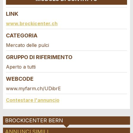
Telefono *:
SCRIVI UN MESSAGGIO
LINK
Chiudi
Contatto
Messaggio:
www.brockicenter.ch
CATEGORIA
Scrivere un messaggio per tutte le persone da
contattare per questo annuncio.
Mercato delle pulci
* Campo obbligatorio
Information: Zur Qualitätssicherung wird eine Kopie der
GRUPPO DI RIFERIMENTO
E-Mail an guidle gesendet.
Aperto a tutti
WEBCODE
CHIUDI
www.myfarm.ch/UDibrE
REGISTRARSI
Contestare l'annuncio
Adresse
BROCKICENTER BERN
ANNUNCI SIMILI