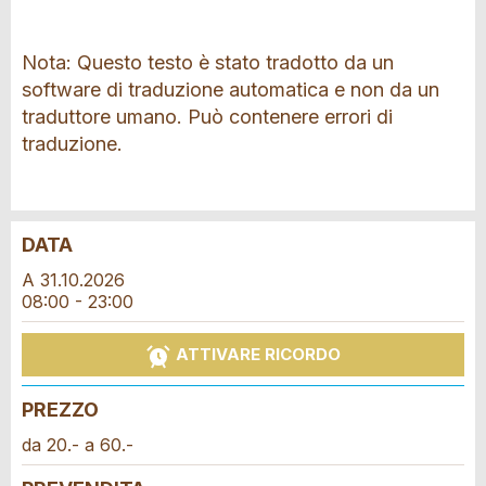
Nota: Questo testo è stato tradotto da un
software di traduzione automatica e non da un
traduttore umano. Può contenere errori di
traduzione.
DATA
Contestare l'annuncio
Consigliamo l'annuncio
A 31.10.2026
08:00 - 23:00
Prenotazione
Il tuo feedback è molto apprezzato!
Raccomando questo annuncio agli amici.
ATTIVARE RICORDO
Data dell'evento *:
Feedback generale
Anzahl der Teilnehmer *:
PREZZO
Questo annuncio non è più valido
Annuncio incompleto
da 20.- a 60.-
Nome / Cognome *: