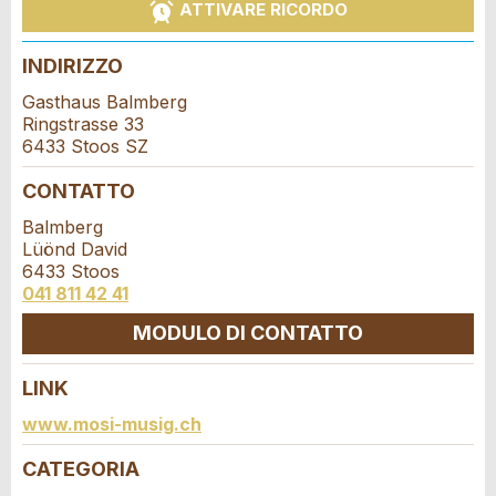
ATTIVARE RICORDO
Data dell'evento *:
Feedback generale
Anzahl der Teilnehmer *:
INDIRIZZO
Questo annuncio non è più valido
Annuncio incompleto
Gasthaus Balmberg
Ringstrasse 33
Nome / Cognome *:
6433 Stoos SZ
CONTATTO
Balmberg
Ditta / istituzione:
Lüönd David
6433 Stoos
​041 811 42 41
* Ingresso richiesto
Indirizzo supplementare:
MODULO DI CONTATTO
CONSIGLIAMO L'ANNUNCIO
Nachricht
LINK
Chiudi
Via e N° *:
Contatto
www.mosi-musig.ch
CATEGORIA
Scrivere un messaggio per tutte le persone da
CAP / Città *: