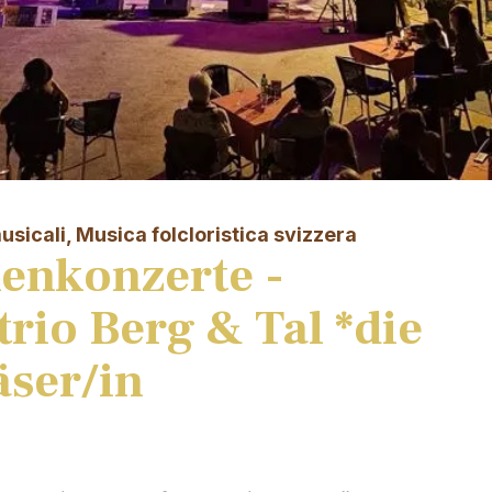
usicali, Musica folcloristica svizzera
enkonzerte -
rio Berg & Tal *die
äser/in