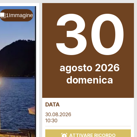
30
.
agosto 2026
do
menica
DATA
30.08.2026
10:30
ATTIVARE RICORDO