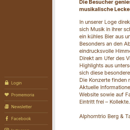
Die Besucher genie
musikalische Lecke
In unserer Loge direk
sich Musik in ihrer 
ein kühles Bier aus 
Besonders an den Ab
eindrucksvolle Himm
Direkt am Ufer des V
Highlights aus unters
sich diese besonder
Die Konzerte finden n
Login
Aktuelle Information
Website sowie auf F
Promemoria
Eintritt frei – Kollekte
Newsletter
Alphorntrio Berg & T
Facebook