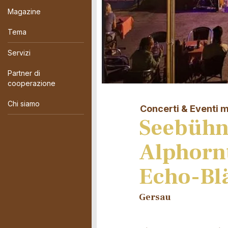
Magazine
Tema
Servizi
Partner di
cooperazione
Chi siamo
Concerti & Eventi m
Seebühn
Alphornt
Echo-Bl
Gersau