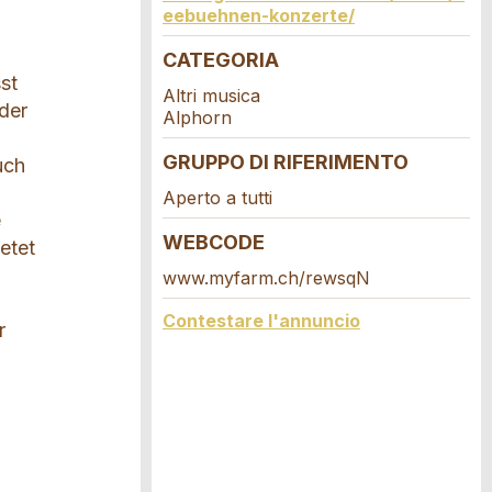
eebuehnen-konzerte/
CATEGORIA
st
Altri musica
oder
Alphorn
GRUPPO DI RIFERIMENTO
uch
Aperto a tutti
e
WEBCODE
etet
www.myfarm.ch/rewsqN
Contestare l'annuncio
r