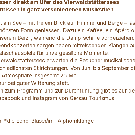
ssen direkt am Ufer des Vierwaldstättersees
rbissen in ganz verschiedenen Musikstilen.
t am See – mit freiem Blick auf Himmel und Berge – läs
schönsten Form geniessen. Dazu ein Kaffee, ein Apéro 
unserem Beizli, während die Dampfschiffe vorbeiziehen.
endkonzerten sorgen neben mitreissenden Klängen a
elsschauspiele für unvergessliche Momente.
ierwaldstättersees erwarten die Besucher musikalisch
chiedlichsten Stilrichtungen. Von Juni bis September bi
e Atmosphäre insgesamt 25 Mal.
ur bei guter Witterung statt.
en zum Programm und zur Durchführung gibt es auf de
acebook und Instagram von Gersau Tourismus.
.
al *die Echo-Bläser/in - Alphornklänge