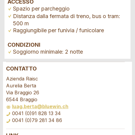
ACCESSO
Spazio per parcheggio
Distanza dalla fermata di treno, bus o tram:
500 m
Raggiungibile per funivia / funicolare
CONDIZIONI
Soggiorno minimale: 2 notte
CONTATTO
Contestare l'annuncio
Consigliamo l'annuncio
Azienda Raisc
Aurelia Berta
Il tuo feedback è molto apprezzato!
Raccomando questo annuncio agli amici.
Via Braggio 26
6544 Braggio
luag.berta@bluewin.ch
Feedback generale
0041 (0)91 828 13 34
Questo annuncio non è più valido
0041 (0)79 281 34 86
Annuncio incompleto