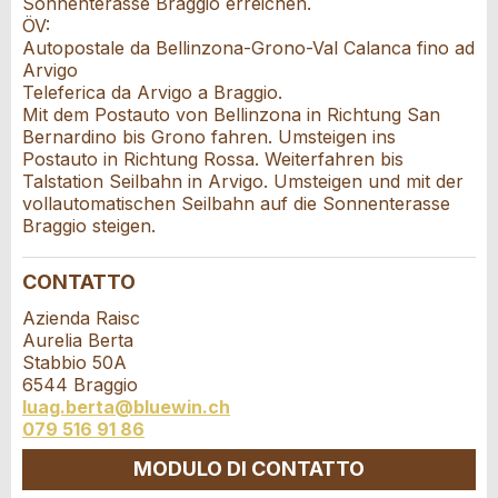
Sonnenterasse Braggio erreichen.
* Ingresso richiesto
ÖV:
Indirizzo supplementare:
Autopostale da Bellinzona-Grono-Val Calanca fino ad
CONSIGLIAMO L'ANNUNCIO
Arvigo
Teleferica da Arvigo a Braggio.
Nachricht
Chiudi
Mit dem Postauto von Bellinzona in Richtung San
Via e N° *:
Bernardino bis Grono fahren. Umsteigen ins
Postauto in Richtung Rossa. Weiterfahren bis
Talstation Seilbahn in Arvigo. Umsteigen und mit der
CAP / Città *:
vollautomatischen Seilbahn auf die Sonnenterasse
Braggio steigen.
* Ingresso richiesto
CONTATTO
E-mail *:
A garanzia di qualità una copia di questa e-mail è
Azienda Raisc
stata inviata a guidle
Aurelia Berta
Stabbio 50A
Telefono *:
SCRIVI UN MESSAGGIO
6544 Braggio
luag.berta@bluewin.ch
Chiudi
079 516 91 86
Messaggio:
MODULO DI CONTATTO