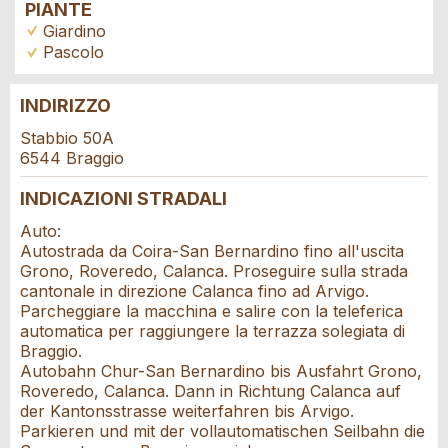
PIANTE
Giardino
Pascolo
INDIRIZZO
Contestare l'annuncio
Consigliamo l'annuncio
Stabbio 50A
6544 Braggio
Prenotazione
Il tuo feedback è molto apprezzato!
Raccomando questo annuncio agli amici.
INDICAZIONI STRADALI
Data dell'evento *:
Auto:
Feedback generale
Autostrada da Coira-San Bernardino fino all'uscita
Anzahl der Teilnehmer *:
Questo annuncio non è più valido
Grono, Roveredo, Calanca. Proseguire sulla strada
Annuncio incompleto
cantonale in direzione Calanca fino ad Arvigo.
Parcheggiare la macchina e salire con la teleferica
Nome / Cognome *:
automatica per raggiungere la terrazza solegiata di
Braggio.
Autobahn Chur-San Bernardino bis Ausfahrt Grono,
Roveredo, Calanca. Dann in Richtung Calanca auf
Ditta / istituzione:
der Kantonsstrasse weiterfahren bis Arvigo.
Parkieren und mit der vollautomatischen Seilbahn die