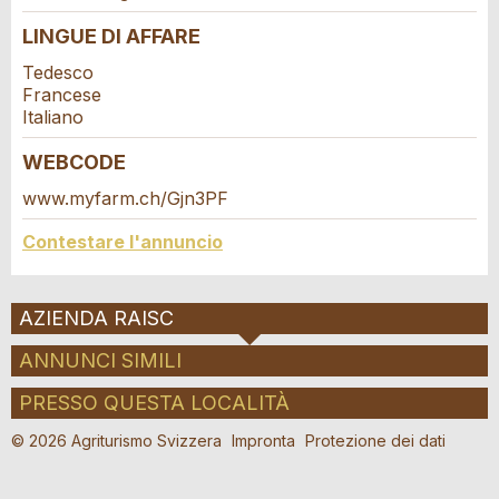
LINGUE DI AFFARE
Tedesco
Francese
Italiano
WEBCODE
www.myfarm.ch/Gjn3PF
Nachricht
Contestare l'annuncio
AZIENDA RAISC
* Ingresso richiesto
ANNUNCI SIMILI
A garanzia di qualità una copia di questa e-
PRESSO QUESTA LOCALITÀ
mail è stata inviata a guidle e Agriturismo
© 2026 Agriturismo Svizzera
Impronta
Protezione dei dati
Svizzera.