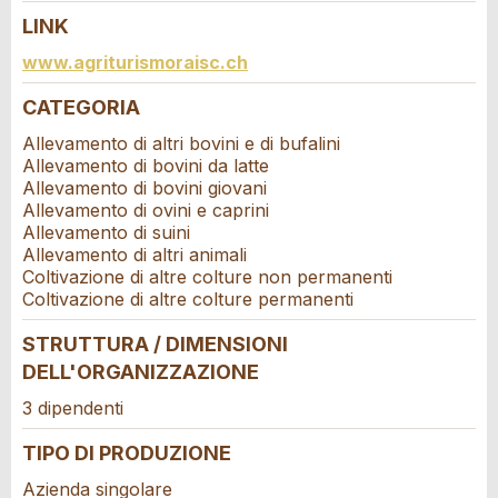
LINK
* Campo obbligatorio
Contatto
www.agriturismoraisc.ch
Information: Zur Qualitätssicherung wird eine Kopie der
E-Mail an guidle gesendet.
CATEGORIA
Scrivere un messaggio per tutte le persone da
contattare per questo annuncio.
Allevamento di altri bovini e di bufalini
Allevamento di bovini da latte
CHIUDI
Allevamento di bovini giovani
Allevamento di ovini e caprini
REGISTRARSI
Allevamento di suini
Allevamento di altri animali
Coltivazione di altre colture non permanenti
Coltivazione di altre colture permanenti
STRUTTURA / DIMENSIONI
DELL'ORGANIZZAZIONE
Adresse
3 dipendenti
TIPO DI PRODUZIONE
Azienda singolare