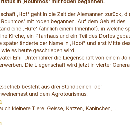
ristus in ,Rouhmos' mit roden begannen.
chaft ,Hof' geht in die Zeit der Alemannen zurück, d
n ,Rouhmos' mit roden begannen. Auf dem Gebiet des
tand eine ,Hufe' (ähnlich einem Innenhof), in welche s
ine Kirche, ein Pfarrhaus und ein Teil des Dorfes geba
 später änderte der Name in ,Hoof' und erst Mitte de
' wie es heute geschrieben wird.
ater Emil Unternährer die Liegenschaft von einem Jo
rwerben. Die Liegenschaft wird jetzt in vierter Genera
sbetrieb besteht aus drei Standbeinen: der
chweinemast und dem Agrotourismus.
h
ch kleinere Tiere: Geisse, Katzen, Kaninchen, ...
h