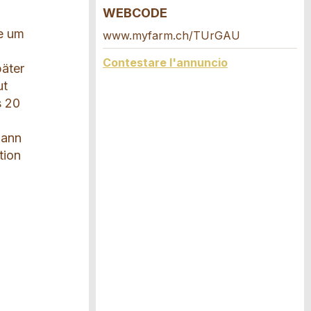
WEBCODE
ie um
www.myfarm.ch/TUrGAU
Contestare l'annuncio
päter
ut
s 20
hann
tion