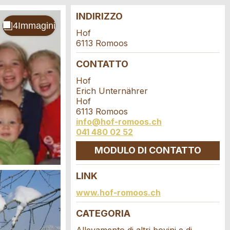
INDIRIZZO
Hof
6113 Romoos
CONTATTO
Hof
Erich Unternährer
Hof
6113 Romoos
info@hof-romoos.ch
041 480 02 52
MODULO DI CONTATTO
LINK
www.hof-romoos.ch
CATEGORIA