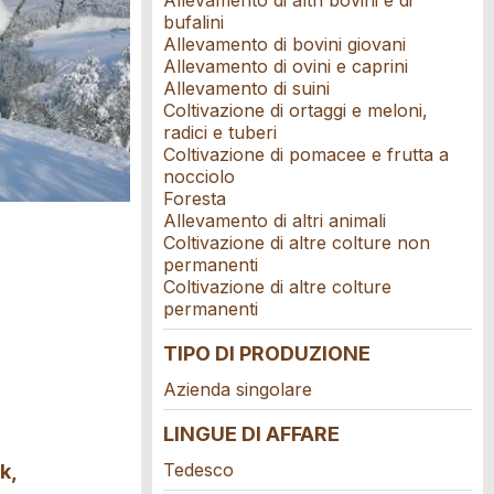
Allevamento di altri bovini e di
bufalini
Allevamento di bovini giovani
Allevamento di ovini e caprini
Allevamento di suini
Coltivazione di ortaggi e meloni,
radici e tuberi
Coltivazione di pomacee e frutta a
nocciolo
Foresta
Allevamento di altri animali
Coltivazione di altre colture non
permanenti
Coltivazione di altre colture
permanenti
TIPO DI PRODUZIONE
Azienda singolare
LINGUE DI AFFARE
Tedesco
k,