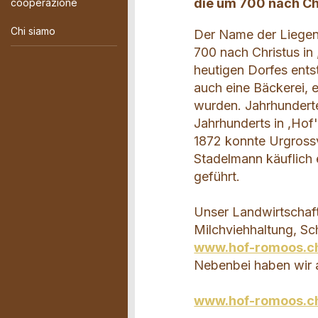
die um 700 nach Ch
cooperazione
Chi siamo
Der Name der Liegens
700 nach Christus i
heutigen Dorfes ents
auch eine Bäckerei, e
wurden. Jahrhunderte
Jahrhunderts in ,Hof
1872 konnte Urgrossv
Stadelmann käuflich e
geführt.
Unser Landwirtschaft
Milchviehhaltung, S
www.hof-romoos.c
Nebenbei haben wir au
www.hof-romoos.c