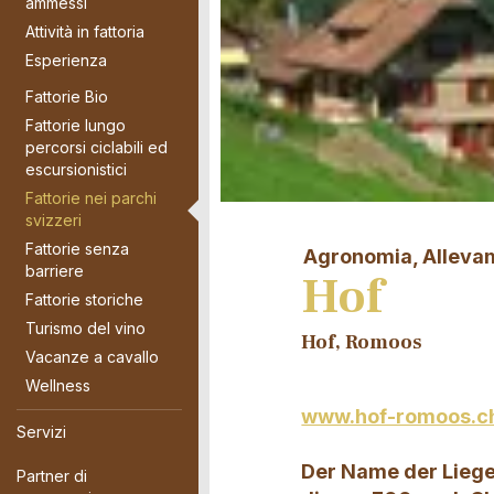
ammessi
Attività in fattoria
Esperienza
Fattorie Bio
Fattorie lungo
percorsi ciclabili ed
escursionistici
Fattorie nei parchi
svizzeri
Fattorie senza
Agronomia, Allevam
barriere
Hof
Fattorie storiche
Turismo del vino
Hof, Romoos
Vacanze a cavallo
Wellness
www.hof-romoos.c
Servizi
Der Name der Liegen
Partner di