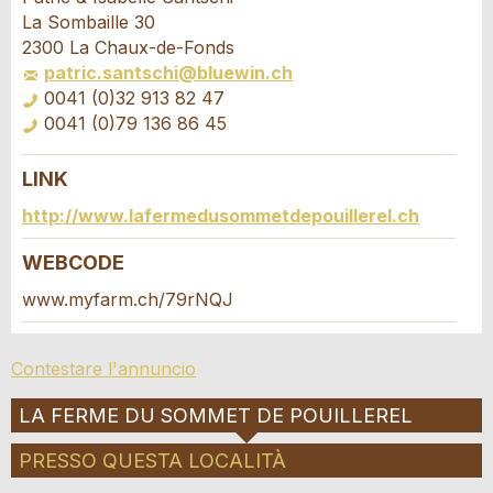
Il tuo feedback è molto apprezzato!
Raccomando questo annuncio agli amici.
La Sombaille 30
2300 La Chaux-de-Fonds
patric.santschi@bluewin.ch
Feedback generale
0041 (0)32 913 82 47
Questo annuncio non è più valido
0041 (0)79 136 86 45
Annuncio incompleto
LINK
Richiesta di prenotazione
http://www.lafermedusommetdepouillerel.ch
Scrivere un messaggio per tutte le persone
WEBCODE
da contattare per questo annuncio.
www.myfarm.ch/79rNQJ
* Ingresso richiesto
Arrivo *
Contestare l'annuncio
CONSIGLIAMO L'ANNUNCIO
Open
calenda
Partenza
LA FERME DU SOMMET DE POUILLEREL
AGOSTO
2026
Nachricht
Chiudi
Open
Lu
Ma
Me
Gi
Ve
Sa
Do
calenda
PRESSO QUESTA LOCALITÀ
AGOSTO
2026