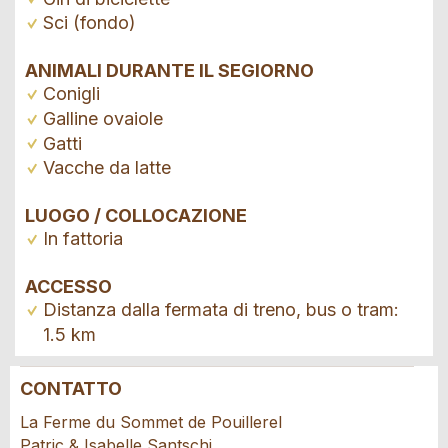
Sci (fondo)
ANIMALI DURANTE IL SEGIORNO
Conigli
Galline ovaiole
Gatti
Vacche da latte
LUOGO / COLLOCAZIONE
In fattoria
ACCESSO
Distanza dalla fermata di treno, bus o tram:
1.5 km
CONTATTO
Contestare l'annuncio
Consigliamo l'annuncio
La Ferme du Sommet de Pouillerel
Patric & Isabelle Santschi