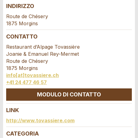
INDIRIZZO
Contestare l'annuncio
Consigliamo l'annuncio
Route de Chésery
1875 Morgins
Il tuo feedback è molto apprezzato!
Raccomando questo annuncio agli amici.
CONTATTO
Feedback generale
Restaurant d’Alpage Tovassière
Questo annuncio non è più valido
Joanie & Emanuel Rey-Mermet
Annuncio incompleto
Route de Chésery
1875 Morgins
info[at]tovassiere.ch
+41 24 477 46 57
MODULO DI CONTATTO
LINK
* Ingresso richiesto
Contatto
http://www.tovassiere.com
CONSIGLIAMO L'ANNUNCIO
Scrivere un messaggio per tutte le persone da
CATEGORIA