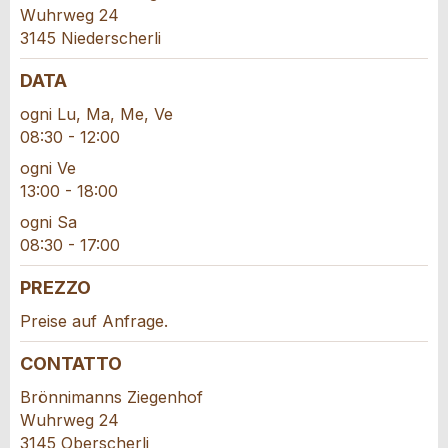
Wuhrweg 24
Il tuo feedback è molto apprezzato!
Raccomando questo annuncio agli amici.
3145 Niederscherli
DATA
Feedback generale
Questo annuncio non è più valido
ogni Lu, Ma, Me, Ve
Annuncio incompleto
08:30 - 12:00
ogni Ve
13:00 - 18:00
ogni Sa
08:30 - 17:00
PREZZO
* Ingresso richiesto
Preise auf Anfrage.
CONSIGLIAMO L'ANNUNCIO
CONTATTO
Brönnimanns Ziegenhof
Nachricht
Chiudi
Wuhrweg 24
3145 Oberscherli