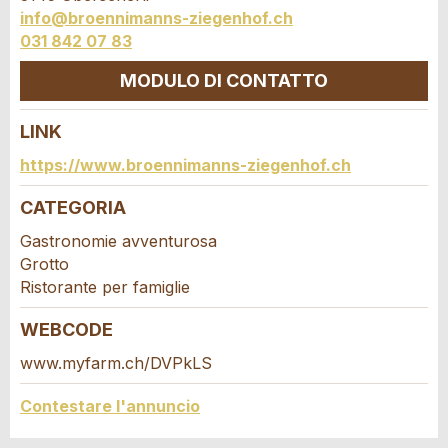
info@broennimanns-ziegenhof.ch
031 842 07 83
MODULO DI CONTATTO
* Ingresso richiesto
A garanzia di qualità una copia di questa e-mail è
LINK
stata inviata a guidle
Contatto
https://www.broennimanns-ziegenhof.ch
SCRIVI UN MESSAGGIO
Scrivere un messaggio per tutte le persone da
CATEGORIA
Chiudi
contattare per questo annuncio.
Gastronomie avventurosa
Grotto
Ristorante per famiglie
WEBCODE
www.myfarm.ch/DVPkLS
Contestare l'annuncio