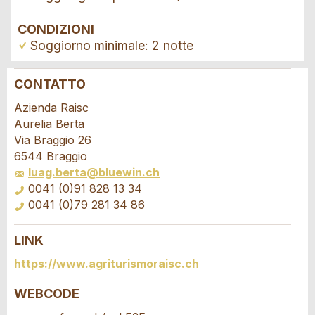
CONDIZIONI
Soggiorno minimale: 2 notte
CONTATTO
Contestare l'annuncio
Consigliamo l'annuncio
Azienda Raisc
Aurelia Berta
Il tuo feedback è molto apprezzato!
Raccomando questo annuncio agli amici.
Via Braggio 26
6544 Braggio
luag.berta@bluewin.ch
Feedback generale
0041 (0)91 828 13 34
Questo annuncio non è più valido
0041 (0)79 281 34 86
Annuncio incompleto
LINK
Richiesta di prenotazione
https://www.agriturismoraisc.ch
Scrivere un messaggio per tutte le persone
WEBCODE
da contattare per questo annuncio.