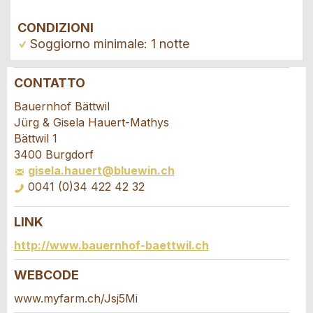
CONDIZIONI
Soggiorno minimale: 1 notte
CONTATTO
Contestare l'annuncio
Consigliamo l'annuncio
Bauernhof Bättwil
Jürg & Gisela Hauert-Mathys
Il tuo feedback è molto apprezzato!
Raccomando questo annuncio agli amici.
Bättwil 1
3400 Burgdorf
gisela.hauert@bluewin.ch
Feedback generale
0041 (0)34 422 42 32
Questo annuncio non è più valido
Annuncio incompleto
LINK
Richiesta di prenotazione
http://www.bauernhof-baettwil.ch
Scrivere un messaggio per tutte le persone
WEBCODE
da contattare per questo annuncio.
www.myfarm.ch/Jsj5Mi