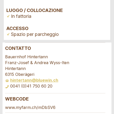
LUOGO / COLLOCAZIONE
In fattoria
ACCESSO
Spazio per parcheggio
CONTATTO
Contestare l'annuncio
Consigliamo l'annuncio
Bauernhof Hintertann
Franz-Josef & Andrea Wyss-Iten
Il tuo feedback è molto apprezzato!
Raccomando questo annuncio agli amici.
Hintertann
6315 Oberägeri
hintertann@bluewin.ch
Feedback generale
0041 (0)41 750 60 20
Questo annuncio non è più valido
Annuncio incompleto
WEBCODE
Richiesta di prenotazione
www.myfarm.ch/mDbSV6