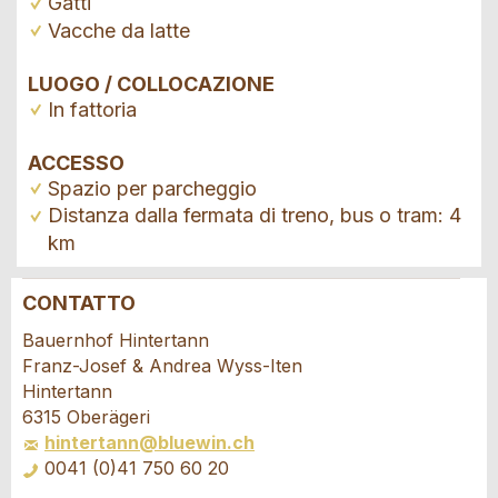
Gatti
Vacche da latte
LUOGO / COLLOCAZIONE
In fattoria
ACCESSO
Spazio per parcheggio
Distanza dalla fermata di treno, bus o tram: 4
km
CONTATTO
Contestare l'annuncio
Consigliamo l'annuncio
Bauernhof Hintertann
Franz-Josef & Andrea Wyss-Iten
Il tuo feedback è molto apprezzato!
Raccomando questo annuncio agli amici.
Hintertann
6315 Oberägeri
hintertann@bluewin.ch
Feedback generale
0041 (0)41 750 60 20
Questo annuncio non è più valido