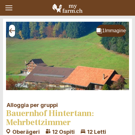
Alloggia per gruppi
Bauernhof Hintertann:
Mehrbettzimmer
Oberägeri
12 Ospiti
12 Letti