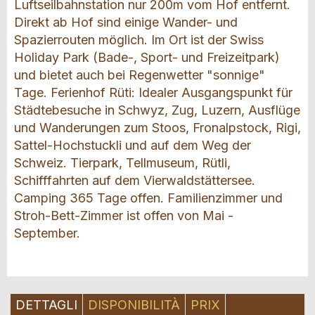
Luftseilbahnstation nur 200m vom Hof entfernt.
Direkt ab Hof sind einige Wander- und
Spazierrouten möglich. Im Ort ist der Swiss
Holiday Park (Bade-, Sport- und Freizeitpark)
und bietet auch bei Regenwetter "sonnige"
Tage. Ferienhof Rüti: Idealer Ausgangspunkt für
Städtebesuche in Schwyz, Zug, Luzern, Ausflüge
und Wanderungen zum Stoos, Fronalpstock, Rigi,
Sattel-Hochstuckli und auf dem Weg der
Schweiz. Tierpark, Tellmuseum, Rütli,
Schifffahrten auf dem Vierwaldstättersee.
Camping 365 Tage offen. Familienzimmer und
Stroh-Bett-Zimmer ist offen von Mai -
September.
DETTAGLI
DISPONIBILITÀ
PRIX