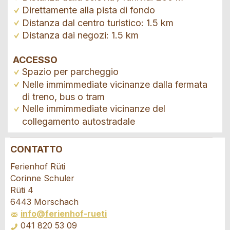
Direttamente alla pista di fondo
Distanza dal centro turistico: 1.5 km
Distanza dai negozi: 1.5 km
ACCESSO
Spazio per parcheggio
Nelle immimmediate vicinanze dalla fermata
di treno, bus o tram
Nelle immimmediate vicinanze del
collegamento autostradale
CONTATTO
Contestare l'annuncio
Consigliamo l'annuncio
Ferienhof Rüti
Corinne Schuler
Il tuo feedback è molto apprezzato!
Raccomando questo annuncio agli amici.
Rüti 4
6443 Morschach
info@ferienhof-rueti
Feedback generale
041 820 53 09
Questo annuncio non è più valido