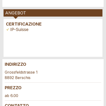
ANGEBOT
CERTIFICAZIONE
IP-Suisse
INDIRIZZO
Contestare l'annuncio
Consigliamo l'annuncio
Grossfeldstrasse 1
8892 Berschis
Il tuo feedback è molto apprezzato!
Raccomando questo annuncio agli amici.
PREZZO
Feedback generale
ab 6.00
Questo annuncio non è più valido
CONTATTO