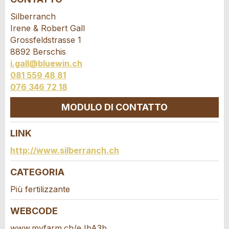
Annuncio incompleto
Silberranch
Irene & Robert Gall
Grossfeldstrasse 1
8892 Berschis
i.gall@bluewin.ch
081 559 48 81
076 346 72 18
* Ingresso richiesto
MODULO DI CONTATTO
CONSIGLIAMO L'ANNUNCIO
LINK
Nachricht
Chiudi
Contatto
http://www.silberranch.ch
Scrivere un messaggio per tutte le persone da
CATEGORIA
contattare per questo annuncio.
Più fertilizzante
* Ingresso richiesto
WEBCODE
A garanzia di qualità una copia di questa e-mail è
www.myfarm.ch/eJbA3b