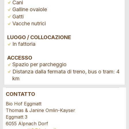
Cani
Galline ovaiole
Gatti
Vacche nutrici
LUOGO / COLLOCAZIONE
In fattoria
ACCESSO
Spazio per parcheggio
Distanza dalla fermata di treno, bus o tram: 4
km
CONTATTO
Contestare l'annuncio
Consigliamo l'annuncio
Bio Hof Eggmatt
Thomas & Janine Omlin-Kayser
Il tuo feedback è molto apprezzato!
Raccomando questo annuncio agli amici.
Eggmatt 3
6055 Alpnach Dorf