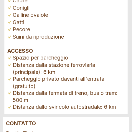
Capre
Conigli
Galline ovaiole
Gatti
Pecore
Suini da riproduzione
ACCESSO
Spazio per parcheggio
Distanza dalla stazione ferroviaria
(principale): 6 km
Parcheggio privato davanti all'entrata
(gratuito)
Distanza dalla fermata di treno, bus o tram:
500 m
Distanza dallo svincolo autostradale: 6 km
CONTATTO
Contestare l'annuncio
Consigliamo l'annuncio