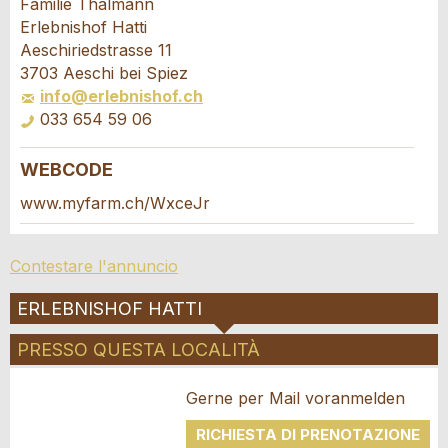
Familie Thalmann
Erlebnishof Hatti
Il tuo feedback è molto apprezzato!
Raccomando questo annuncio agli amici.
Aeschiriedstrasse 11
3703 Aeschi bei Spiez
info@erlebnishof.ch
Feedback generale
033 654 59 06
Questo annuncio non è più valido
Annuncio incompleto
WEBCODE
Richiesta di prenotazione
www.myfarm.ch/WxceJr
Scrivere un messaggio per tutte le persone
Contestare l'annuncio
da contattare per questo annuncio.
ERLEBNISHOF HATTI
* Ingresso richiesto
Arrivo *
PRESSO QUESTA LOCALITÀ
Open
CONSIGLIAMO L'ANNUNCIO
calenda
Partenza
AGOSTO
2026
© 2026 Agriturismo Svizzera
Impronta
Protezione dei dati
Gerne per Mail voranmelden
Open
Nachricht
Chiudi
Lu
Ma
Me
Gi
Ve
Sa
Do
calenda
AGOSTO
2026
RICHIESTA DI PRENOTAZIONE