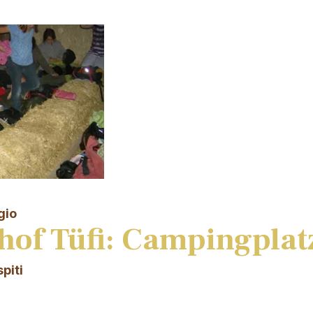
gio
hof Tüfi: Campingplat
piti