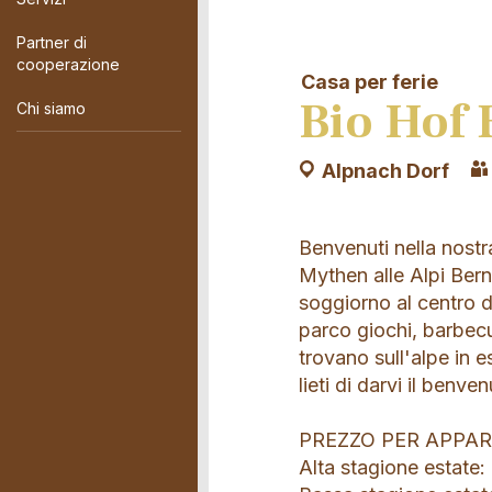
Partner di
cooperazione
Casa per ferie
Bio Hof 
Chi siamo
Alpnach Dorf
Benvenuti nella nostr
Mythen alle Alpi Bern
soggiorno al centro de
parco giochi, barbec
trovano sull'alpe in e
lieti di darvi il benve
PREZZO PER APPA
Alta stagione estate