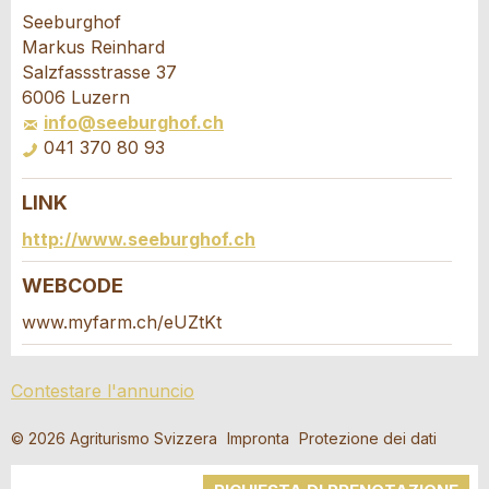
Contestare l'annuncio
Consigliamo l'annuncio
Seeburghof
Markus Reinhard
Il tuo feedback è molto apprezzato!
Raccomando questo annuncio agli amici.
Salzfassstrasse 37
6006 Luzern
info@seeburghof.ch
Feedback generale
041 370 80 93
Questo annuncio non è più valido
Annuncio incompleto
LINK
Richiesta di prenotazione
http://www.seeburghof.ch
Scrivere un messaggio per tutte le persone
WEBCODE
da contattare per questo annuncio.
www.myfarm.ch/eUZtKt
* Ingresso richiesto
Arrivo *
Contestare l'annuncio
Open
CONSIGLIAMO L'ANNUNCIO
calenda
Partenza
AGOSTO
2026
© 2026 Agriturismo Svizzera
Impronta
Protezione dei dati
Open
Nachricht
Chiudi
Lu
Ma
Me
Gi
Ve
Sa
Do
calenda