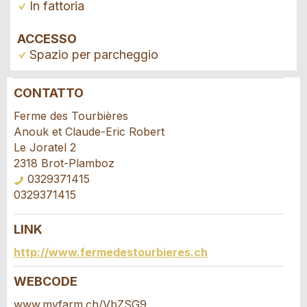
In fattoria
ACCESSO
Spazio per parcheggio
CONTATTO
Contestare l'annuncio
Consigliamo l'annuncio
Ferme des Tourbières
Anouk et Claude-Eric Robert
Il tuo feedback è molto apprezzato!
Raccomando questo annuncio agli amici.
Le Joratel 2
2318 Brot-Plamboz
0329371415
Feedback generale
0329371415
Questo annuncio non è più valido
Annuncio incompleto
LINK
Richiesta di prenotazione
http://www.fermedestourbieres.ch
Scrivere un messaggio per tutte le persone
WEBCODE
da contattare per questo annuncio.
www.myfarm.ch/VbZSG9