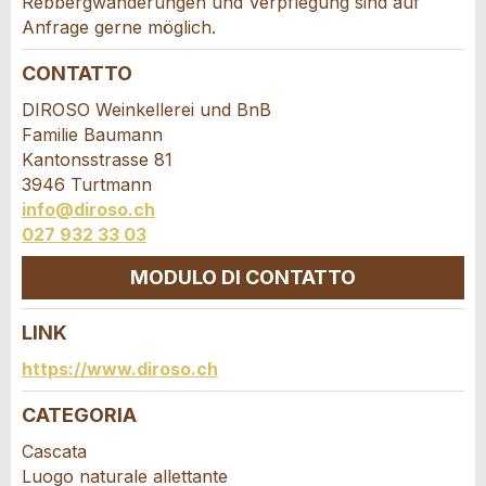
Rebbergwanderungen und Verpflegung sind auf
Anfrage gerne möglich.
* Ingresso richiesto
CONTATTO
A garanzia di qualità una copia di questa e-mail è
DIROSO Weinkellerei und BnB
stata inviata a guidle
Familie Baumann
SCRIVI UN MESSAGGIO
Kantonsstrasse 81
3946 Turtmann
Chiudi
info@diroso.ch
027 932 33 03
MODULO DI CONTATTO
LINK
Contatto
https://www.diroso.ch
Scrivere un messaggio per tutte le persone da
CATEGORIA
contattare per questo annuncio.
Cascata
Luogo naturale allettante