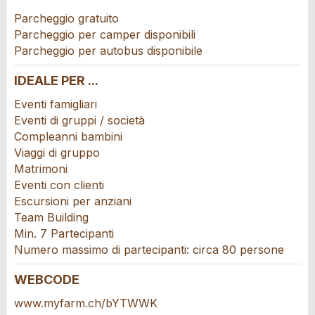
Nachricht
Parcheggio gratuito
Parcheggio per camper disponibili
Parcheggio per autobus disponibile
IDEALE PER ...
Eventi famigliari
* Ingresso richiesto
Eventi di gruppi / società
A garanzia di qualità una copia di questa e-
Compleanni bambini
mail è stata inviata a guidle e Agriturismo
Viaggi di gruppo
Svizzera.
Matrimoni
Eventi con clienti
Escursioni per anziani
SCRIVI UN MESSAGGIO
Team Building
Min. 7 Partecipanti
Chiudi
Numero massimo di partecipanti: circa 80 persone
WEBCODE
www.myfarm.ch/bYTWWK