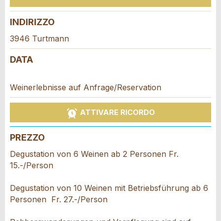
INDIRIZZO
Feedback generale
Questo annuncio non è più valido
3946 Turtmann
Annuncio incompleto
DATA
Weinerlebnisse auf Anfrage/Reservation
ATTIVARE RICORDO
PREZZO
* Ingresso richiesto
Degustation von 6 Weinen ab 2 Personen Fr.
CONSIGLIAMO L'ANNUNCIO
15.-/Person
Nachricht
Chiudi
Degustation von 10 Weinen mit Betriebsführung ab 6
Personen Fr. 27.-/Person