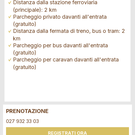
Distanza dalla stazione ferroviaria
(principale): 2 km
Parcheggio privato davanti all'entrata
(gratuito)
Distanza dalla fermata di treno, bus o tram: 2
km
Parcheggio per bus davanti all'entrata
(gratuito)
Parcheggio per caravan davanti all'entrata
(gratuito)
PRENOTAZIONE
Contestare l'annuncio
Consigliamo l'annuncio
027 932 33 03
Il tuo feedback è molto apprezzato!
Raccomando questo annuncio agli amici.
REGISTRATI ORA