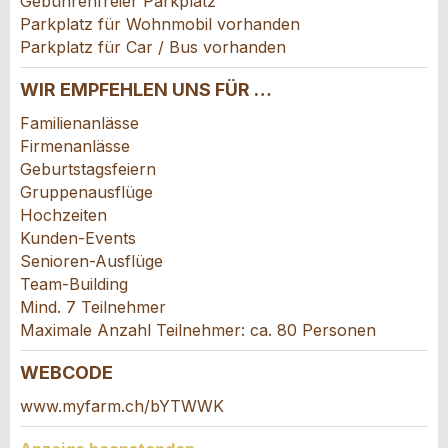
Nachricht
Gebührenfreier Parkplatz
Parkplatz für Wohnmobil vorhanden
Parkplatz für Car / Bus vorhanden
WIR EMPFEHLEN UNS FÜR …
Familienanlässe
* Eingabe erforderlich
Firmenanlässe
Zur Qualitätssicherung wird eine Kopie der E-
Geburtstagsfeiern
Mail an guidle und Agrotourismus Schweiz
Gruppenausflüge
Hochzeiten
übermittelt.
Kunden-Events
Senioren-Ausflüge
NACHRICHT SENDEN
Team-Building
Mind. 7 Teilnehmer
Schliessen
Maximale Anzahl Teilnehmer: ca. 80 Personen
WEBCODE
www.myfarm.ch/bYTWWK