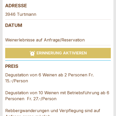
ADRESSE
Allgemeines Feedback
Anzeige nicht mehr gültig
3946 Turtmann
Anzeige unvollständig
DATUM
Weinerlebnisse auf Anfrage/Reservation
ERINNERUNG AKTIVIEREN
PREIS
* Eingabe erforderlich
Degustation von 6 Weinen ab 2 Personen Fr.
ANZEIGE WEITEREMPFEHLEN
15.-/Person
Nachricht
Schliessen
Degustation von 10 Weinen mit Betriebsführung ab 6
Personen Fr. 27.-/Person
Rebbergwanderungen und Verpflegung sind auf