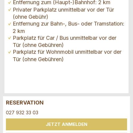
Entfernung zum (Haupt-)Bahnhof: 2 km
Privater Parkplatz unmittelbar vor der Tür
(ohne Gebühr)
Entfernung zur Bahn-, Bus- oder Tramstation:
2 km
Parkplatz für Car / Bus unmittelbar vor der
Tür (ohne Gebühren)
Parkplatz für Wohnmobil unmittelbar vor der
Tür (ohne Gebühren)
RESERVATION
Anzeige beanstanden
Anzeige weiterempfehlen
027 932 33 03
Ihr Feedback wird sehr geschätzt!
Empfehlen Sie diese Anzeige an Freunde weiter.
JETZT ANMELDEN