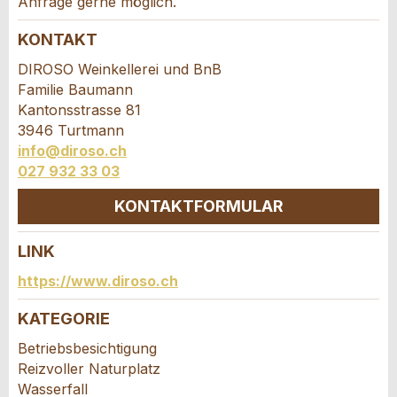
Anfrage gerne möglich.
* Eingabe erforderlich
KONTAKT
Zur Qualitätssicherung wird eine Kopie der E-Mail
DIROSO Weinkellerei und BnB
an guidle übermittelt.
Familie Baumann
NACHRICHT SENDEN
Kantonsstrasse 81
3946 Turtmann
Schliessen
info@diroso.ch
027 932 33 03
KONTAKTFORMULAR
LINK
Kontakt
https://www.diroso.ch
Verfassen Sie eine Nachricht für die
KATEGORIE
Kontaktpersonen dieser Anzeige.
Betriebsbesichtigung
Reizvoller Naturplatz
Wasserfall