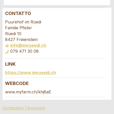
CONTATTO
Contestare l'annuncio
Consigliamo l'annuncio
Puurehof im Rüedi
Familie Pfister
Il tuo feedback è molto apprezzato!
Raccomando questo annuncio agli amici.
Rüedi 10
8427 Freienstein
info@imrueedi.ch
Feedback generale
079 471 30 08
Questo annuncio non è più valido
Annuncio incompleto
LINK
Richiesta di prenotazione
https://www.imrueedi.ch
Scrivere un messaggio per tutte le persone
WEBCODE
da contattare per questo annuncio.
www.myfarm.ch/khj8aE
* Ingresso richiesto
Arrivo *
Contestare l'annuncio
Open