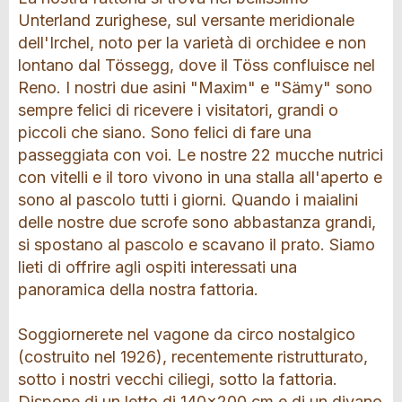
Unterland zurighese, sul versante meridionale
dell'Irchel, noto per la varietà di orchidee e non
lontano dal Tössegg, dove il Töss confluisce nel
Reno. I nostri due asini "Maxim" e "Sämy" sono
sempre felici di ricevere i visitatori, grandi o
piccoli che siano. Sono felici di fare una
passeggiata con voi. Le nostre 22 mucche nutrici
con vitelli e il toro vivono in una stalla all'aperto e
sono al pascolo tutti i giorni. Quando i maialini
delle nostre due scrofe sono abbastanza grandi,
si spostano al pascolo e scavano il prato. Siamo
lieti di offrire agli ospiti interessati una
panoramica della nostra fattoria.
Soggiornerete nel vagone da circo nostalgico
(costruito nel 1926), recentemente ristrutturato,
sotto i nostri vecchi ciliegi, sotto la fattoria.
Dispone di un letto di 140x200 cm e di un divano