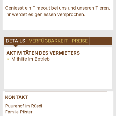
Geniesst ein Timeout bei uns und unseren Tieren,
Ihr werdet es geniessen versprochen.
DETAILS
VERFÜGBARKEIT
PREISE
AKTIVITÄTEN DES VERMIETERS
Mithilfe im Betrieb
KONTAKT
Anzeige beanstanden
Anzeige weiterempfehlen
Puurehof im Rüedi
Familie Pfister