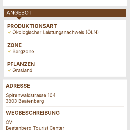
ANGEBOT
PRODUKTIONSART
Ökologischer Leistungsnachweis (ÖLN)
ZONE
Bergzone
PFLANZEN
Grasland
ADRESSE
Anzeige beanstanden
Anzeige weiterempfehlen
Spirenwaldstrasse 164
3803 Beatenberg
Reservation
Ihr Feedback wird sehr geschätzt!
Empfehlen Sie diese Anzeige an Freunde weiter.
WEGBESCHREIBUNG
Veranstaltungsdatum *:
ÖV:
Allgemeines Feedback
Beatenberg Tourist Center
Anzahl der Teilnehmer *: