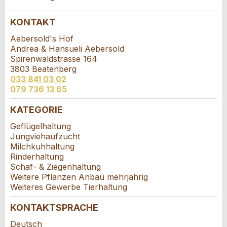
Anzeige nicht mehr gültig
Anzeige unvollständig
KONTAKT
Vorname / Nachname *:
Aebersold's Hof
Andrea & Hansueli Aebersold
Spirenwaldstrasse 164
3803 Beatenberg
Firma / Organisation:
033 841 03 02
079 736 13 65
* Eingabe erforderlich
KATEGORIE
Adresszusatz:
Kontakt
ANZEIGE WEITEREMPFEHLEN
Geflügelhaltung
Jungviehaufzucht
Milchkuhhaltung
Nachricht
Schliessen
Verfassen Sie eine Nachricht für die
Strasse und Nr. *:
Rinderhaltung
Kontaktpersonen dieser Anzeige.
Schaf- & Ziegenhaltung
Weitere Pflanzen Anbau mehrjährig
Weiteres Gewerbe Tierhaltung
PLZ / Ort *:
KONTAKTSPRACHE
* Eingabe erforderlich
Deutsch
E-Mail *: