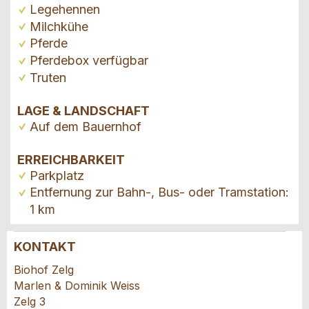
Legehennen
Milchkühe
Pferde
Pferdebox verfügbar
Truten
LAGE & LANDSCHAFT
Auf dem Bauernhof
ERREICHBARKEIT
Parkplatz
Entfernung zur Bahn-, Bus- oder Tramstation:
1 km
KONTAKT
Anzeige beanstanden
Anzeige weiterempfehlen
Biohof Zelg
Marlen & Dominik Weiss
Ihr Feedback wird sehr geschätzt!
Empfehlen Sie diese Anzeige an Freunde weiter.
Zelg 3