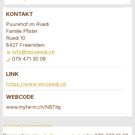
KONTAKT
Anzeige beanstanden
Anzeige weiterempfehlen
Puurehof im Rüedi
Familie Pfister
Ihr Feedback wird sehr geschätzt!
Empfehlen Sie diese Anzeige an Freunde weiter.
Rüedi 10
8427 Freienstein
info@imrueedi.ch
Allgemeines Feedback
079 471 30 08
Anzeige nicht mehr gültig
Anzeige unvollständig
LINK
Buchungsanfrage
https://www.imrueedi.ch
Verfassen Sie eine Nachricht für die
WEBCODE
Kontaktpersonen dieser Anzeige.
www.myfarm.ch/NBTitg
* Eingabe erforderlich
Anreise *
Anzeige beanstanden
Kalende
ANZEIGE WEITEREMPFEHLEN