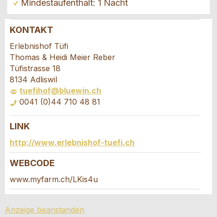
Mindestaufenthalt: 1 Nacht
KONTAKT
Anzeige beanstanden
Anzeige weiterempfehlen
Erlebnishof Tüfi
Thomas & Heidi Meier Reber
Ihr Feedback wird sehr geschätzt!
Empfehlen Sie diese Anzeige an Freunde weiter.
Tüfistrasse 18
8134 Adliswil
tuefihof@bluewin.ch
Allgemeines Feedback
0041 (0)44 710 48 81
Anzeige nicht mehr gültig
Anzeige unvollständig
LINK
Buchungsanfrage
http://www.erlebnishof-tuefi.ch
Verfassen Sie eine Nachricht für die
WEBCODE
Kontaktpersonen dieser Anzeige.
www.myfarm.ch/LKis4u
* Eingabe erforderlich
Anreise *
Anzeige beanstanden
Kalende