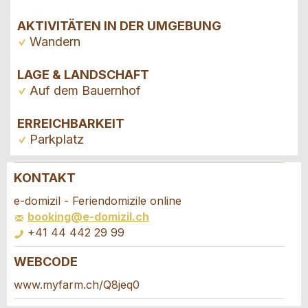
AKTIVITÄTEN IN DER UMGEBUNG
Wandern
LAGE & LANDSCHAFT
Auf dem Bauernhof
ERREICHBARKEIT
Parkplatz
KONTAKT
Anzeige beanstanden
Anzeige weiterempfehlen
e-domizil - Feriendomizile online
booking@e-domizil.ch
Ihr Feedback wird sehr geschätzt!
Empfehlen Sie diese Anzeige an Freunde weiter.
+41 44 442 29 99
WEBCODE
Allgemeines Feedback
Buchungsanfrage
Anzeige nicht mehr gültig
www.myfarm.ch/Q8jeq0
Anzeige unvollständig